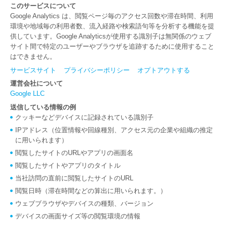
このサービスについて
Google Analytics は、閲覧ページ毎のアクセス回数や滞在時間、利用
環境や地域毎の利用者数、流入経路や検索語句等を分析する機能を提
供しています。Google Analyticsが使用する識別子は無関係のウェブ
サイト間で特定のユーザーやブラウザを追跡するために使用すること
はできません。
サービスサイト
プライバシーポリシー
オプトアウトする
運営会社について
Google LLC
送信している情報の例
クッキーなどデバイスに記録されている識別子
IPアドレス（位置情報や回線種別、アクセス元の企業や組織の推定
に用いられます）
閲覧したサイトのURLやアプリの画面名
閲覧したサイトやアプリのタイトル
当社訪問の直前に閲覧したサイトのURL
閲覧日時（滞在時間などの算出に用いられます。）
ウェブブラウザやデバイスの種類、バージョン
デバイスの画面サイズ等の閲覧環境の情報