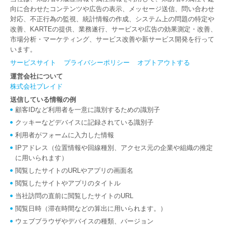
向に合わせたコンテンツや広告の表示、メッセージ送信、問い合わせ
対応、不正行為の監視、統計情報の作成、システム上の問題の特定や
改善、KARTEの提供、業務遂行、サービスや広告の効果測定・改善、
市場分析・マーケティング、サービス改善や新サービス開発を行って
います。
サービスサイト
プライバシーポリシー
オプトアウトする
運営会社について
株式会社プレイド
送信している情報の例
顧客IDなど利用者を一意に識別するための識別子
クッキーなどデバイスに記録されている識別子
利用者がフォームに入力した情報
IPアドレス（位置情報や回線種別、アクセス元の企業や組織の推定
に用いられます）
閲覧したサイトのURLやアプリの画面名
閲覧したサイトやアプリのタイトル
当社訪問の直前に閲覧したサイトのURL
閲覧日時（滞在時間などの算出に用いられます。）
ウェブブラウザやデバイスの種類、バージョン